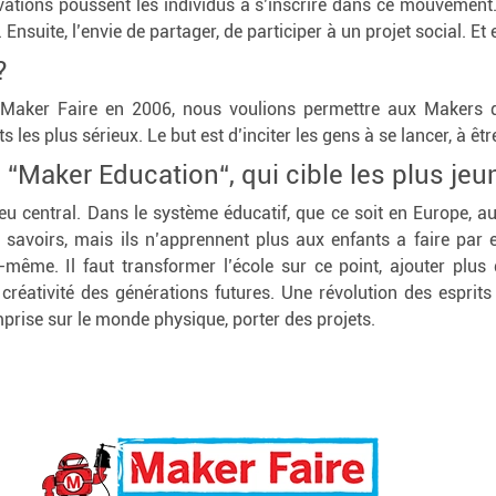
ivations poussent les individus à s’inscrire dans ce mouvement.
. Ensuite, l’envie de partager, de participer à un projet social. E
?
aker Faire en 2006, nous voulions permettre aux Makers de s
s les plus sérieux. Le but est d’inciter les gens à se lancer, à êtr
Maker Education“, qui cible les plus jeu
jeu central. Dans le système éducatif, que ce soit en Europe, au
 savoirs, mais ils n’apprennent plus aux enfants a faire par 
i-même. Il faut transformer l’école sur ce point, ajouter pl
réativité des générations futures. Une révolution des esprits s’
mprise sur le monde physique, porter des projets.