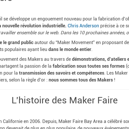
 il se développe un engouement nouveau pour la fabrication d’
a nouvelle révolution industrielle.
Chris Anderson
précise à ce su
ravailler ensemble sur le we
b.
Dans les 10 prochaines années, o
e le grand public
autour du “Maker Movement” en proposant des 
s populaires ayant lieu
dans le monde entier
.
mouvement des Makers au travers de
démonstrations, d’ateliers 
partagent la passion de la
fabrication sous toutes ses formes
(c
on pour la
transmission des savoirs et compétences
. Les Maker
iers, selon la règle d’or :
nous sommes tous des Makers
!
L’histoire des Maker Faire
 Californie en 2006. Depuis, Maker Faire Bay Area a célébré so
ion devenait de plus en plus populaire, de nouveaux événements o