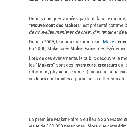
Depuis quelques années, partout dans le monde,
“Mouvement des Makers”
est présenté comme
l
de nouvelles manières de créer, d’inventer et de t
Depuis 2005, le magazine américain
Make:
fédèr
En 2006, Make: crée
Maker Faire
: des événement
Lors de ces événements, le public découvre le 
les
“Makers”
sont des
inventeurs, créateurs
qui 
robotique, physique, chimie…) ainsi que la passi
visiteurs sont incités à participer à différents atel
La première Maker Faire a eu lieu à San Mateo en
visite de 150 000 personnes. Alors que cette édit