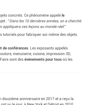
objets concrets. Ce phénomène appelé
le
jet : “
Dans les 10 dernières années, on a cherché
n appliquera ces leçons au monde réel.
”
tutoriels pour fabriquer soi-même des objets.
et de conférences
. Les exposants appelés
outure, menuiserie, cuisine, impression 3D,
 Faire sont des
événements pour tous
où les
n douzième anniversaire en 2017 et a reçu la
nt vu le jour, à New York et Détroit en 2010,