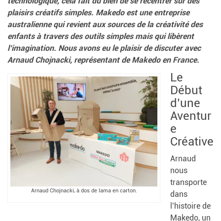
technologique, cela fait du bien de se recentrer sur des
plaisirs créatifs simples. Makedo est une entreprise
australienne qui revient aux sources de la créativité des
enfants à travers des outils simples mais qui libèrent
l’imagination. Nous avons eu le plaisir de discuter avec
Arnaud Chojnacki, représentant de Makedo en France.
Le
Début
d’une
Aventur
e
Créative
Arnaud
nous
transporte
Arnaud Chojnacki, à dos de lama en carton.
dans
l’histoire de
Makedo, un